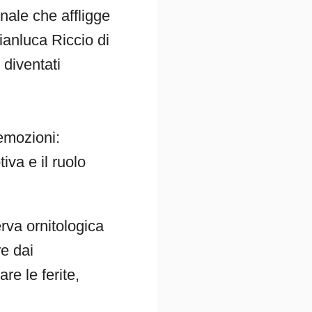
nale che affligge
ianluca Riccio di
 diventati
 emozioni:
va e il ruolo
erva ornitologica
re dai
re le ferite,