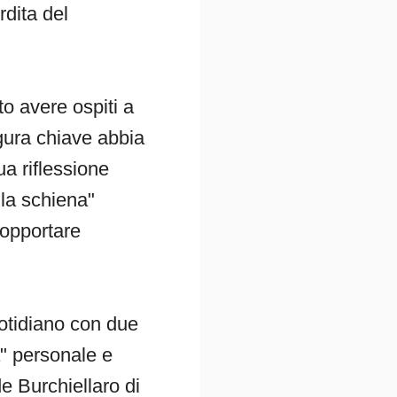
rdita del
o avere ospiti a
gura chiave abbia
ua riflessione
lla schiena"
sopportare
uotidiano con due
a" personale e
de Burchiellaro di