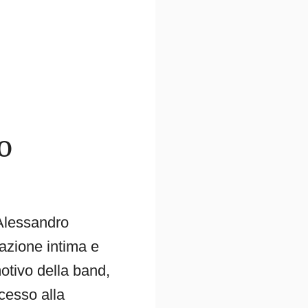
o
 Alessandro
sazione intima e
otivo della band,
ccesso alla