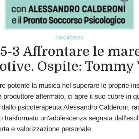
04/04/2025
5-3 Affrontare le mar
tive. Ospite: Tommy
e potente la musica nel superare le proprie in
roduttore affermato, ci apre il suo cuore in q
 dallo psicoterapeuta Alessandro Calderoni, r
o trasformato un'adolescenza segnata dall'escl
rta e valorizzazione personale.