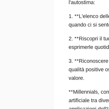
l'autostima:
1. **L'elenco dell
quando ci si sent
2. **Riscopri il t
esprimerle quoti
3. **Riconoscere 
qualità positive 
valore.
**Millennials, con
artificiale tra di
applicazioni dell'