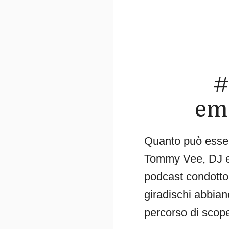
#
emo
Quanto può esser
Tommy Vee, DJ e p
podcast condotto
giradischi abbian
percorso di scope