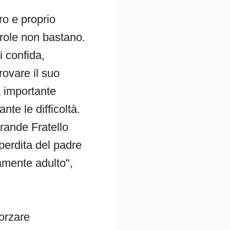
o e proprio
role non bastano.
i confida,
trovare il suo
a importante
nte le difficoltà.
Grande Fratello
 perdita del padre
ramente adulto",
forzare