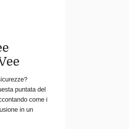
ee
 Vee
sicurezze?
uesta puntata del
accontando come i
usione in un