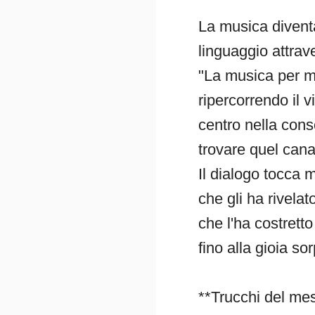
La musica divent
linguaggio attra
"La musica per me 
ripercorrendo il v
centro nella cons
trovare quel cana
Il dialogo tocca m
che gli ha rivela
che l'ha costrett
fino alla gioia so
**Trucchi del mes